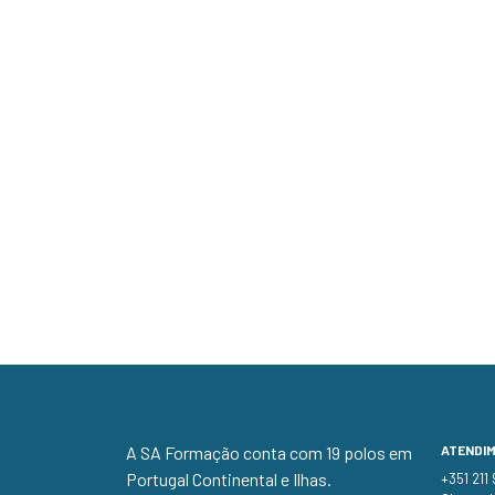
A SA Formação conta com 19 polos em
ATENDI
Portugal Continental e Ilhas.
+351 211