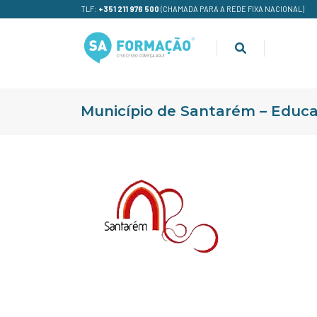
TLF:
+351 211 976 500
(CHAMADA PARA A REDE FIXA NACIONAL)
Município de Santarém – Educ