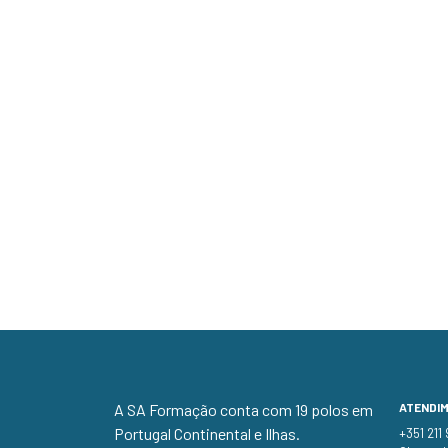
A SA Formação conta com 19 polos em
ATENDI
Portugal Continental e Ilhas.
+351 211