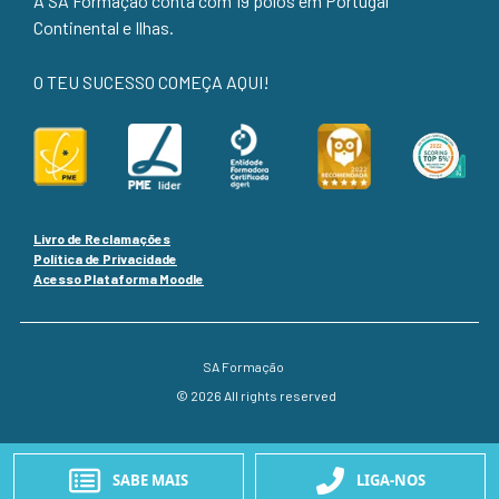
A SA Formação conta com 19 polos em Portugal
Continental e Ilhas.
O TEU SUCESSO COMEÇA AQUI!
Livro de Reclamações
Política de Privacidade
Acesso Plataforma Moodle
SA Formação
© 2026 All rights reserved
SABE MAIS
LIGA-NOS