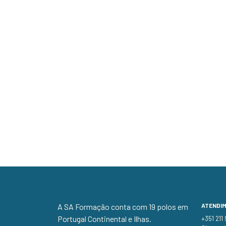
A SA Formação conta com 19 polos em
ATENDI
Portugal Continental e Ilhas.
+351 211