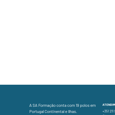
A SA Formação conta com 19 polos em
ATENDI
Portugal Continental e Ilhas.
+351 211