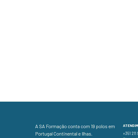
A SA Formação conta com 19 polos em
ATENDI
Portugal Continental e Ilhas.
+351 211