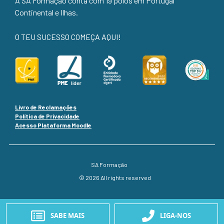
A SA Formação conta com 19 polos em Portugal
Continental e Ilhas.
O TEU SUCESSO COMEÇA AQUI!
Livro de Reclamações
Política de Privacidade
Acesso Plataforma Moodle
SA Formação
© 2026 All rights reserved
SABE MAIS
LIGA-NOS