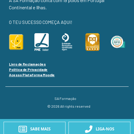
A SA Formação conta com 19 polos em Portugal
Continental e Ilhas.
O TEU SUCESSO COMEÇA AQUI!
Livro de Reclamações
Política de Privacidade
Acesso Plataforma Moodle
SA Formação
© 2026 All rights reserved
SABE MAIS
LIGA-NOS