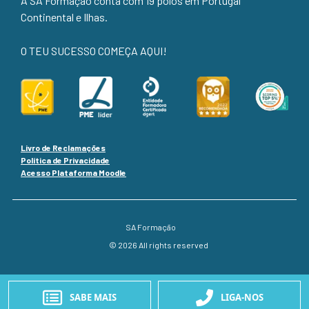
A SA Formação conta com 19 polos em Portugal
Continental e Ilhas.
O TEU SUCESSO COMEÇA AQUI!
Livro de Reclamações
Política de Privacidade
Acesso Plataforma Moodle
SA Formação
© 2026 All rights reserved
SABE MAIS
LIGA-NOS