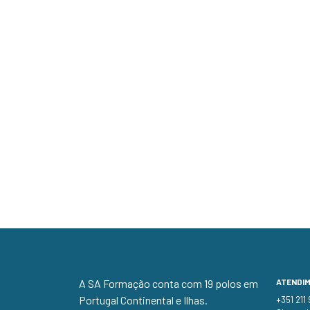
A SA Formação conta com 19 polos em
ATENDI
Portugal Continental e Ilhas.
+351 211