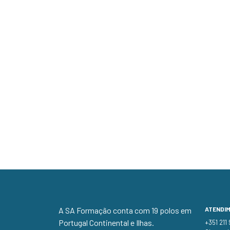
A SA Formação conta com 19 polos em
ATENDI
Portugal Continental e Ilhas.
+351 211