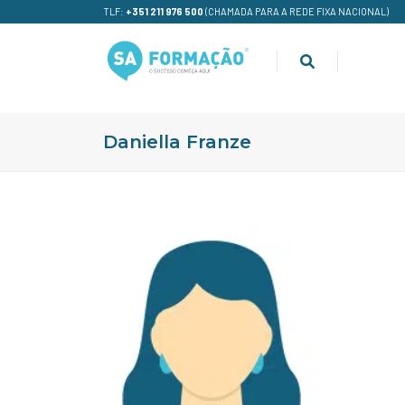
TLF:
+351 211 976 500
(CHAMADA PARA A REDE FIXA NACIONAL)
Daniella Franze