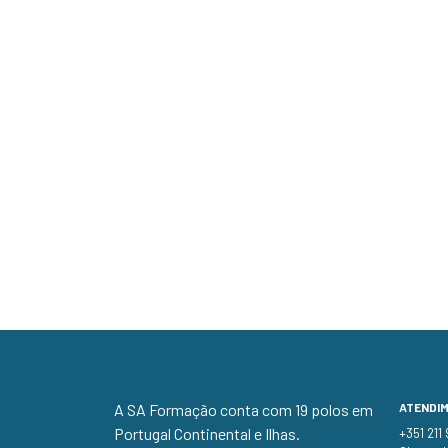
A SA Formação conta com 19 polos em
ATENDI
Portugal Continental e Ilhas.
+351 211