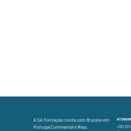
A SA Formação conta com 19 polos em
ATENDI
Portugal Continental e Ilhas.
+351 211