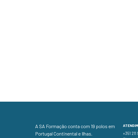
A SA Formação conta com 19 polos em
ATENDI
Portugal Continental e Ilhas.
+351 211