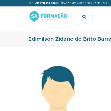
TLF:
+351 211 976 500
(CHAMADA PARA A REDE FIXA NACIONAL)
Edimilson Zidane de Brito Barr