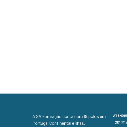
A SA Formação conta com 19 polos em
ATENDI
Portugal Continental e Ilhas.
+351 211