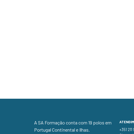
A SA Formação conta com 19 polos em
ATENDI
Portugal Continental e Ilhas.
+351 211