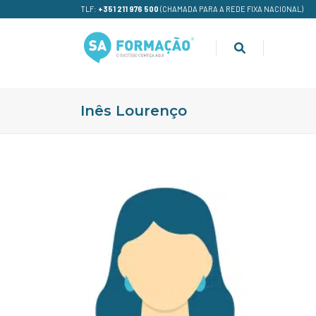
TLF:
+351 211 976 500
(CHAMADA PARA A REDE FIXA NACIONAL)
Inês Lourenço