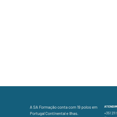
A SA Formação conta com 19 polos em
ATENDI
Portugal Continental e Ilhas.
+351 211