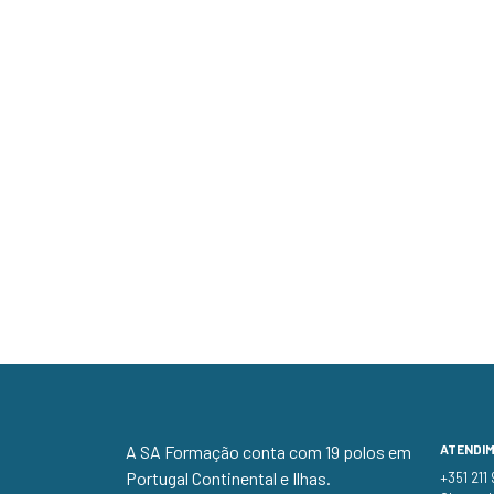
A SA Formação conta com 19 polos em
ATENDI
Portugal Continental e Ilhas.
+351 211