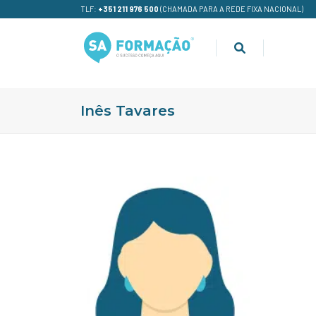
TLF:
+351 211 976 500
(CHAMADA PARA A REDE FIXA NACIONAL)
Inês Tavares