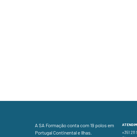
A SA Formação conta com 19 polos em
ATENDI
Portugal Continental e Ilhas.
+351 211