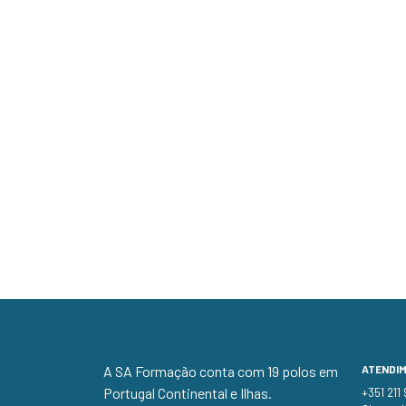
A SA Formação conta com 19 polos em
ATENDI
Portugal Continental e Ilhas.
+351 211