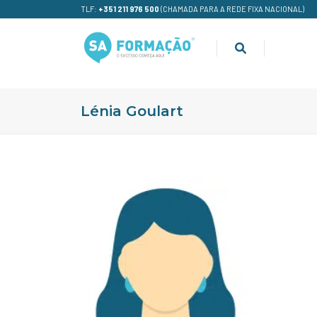
TLF:
+351 211 976 500
(CHAMADA PARA A REDE FIXA NACIONAL)
Lénia Goulart