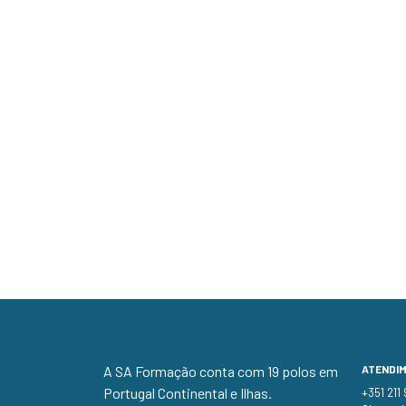
A SA Formação conta com 19 polos em
ATENDI
Portugal Continental e Ilhas.
+351 211