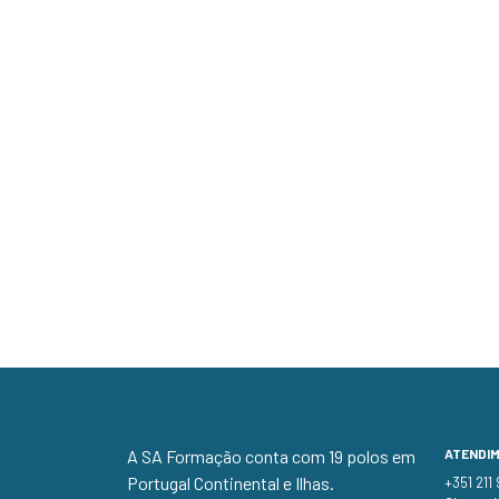
A SA Formação conta com 19 polos em
ATENDI
Portugal Continental e Ilhas.
+351 211