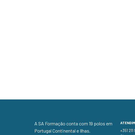
A SA Formação conta com 19 polos em
ATENDI
Portugal Continental e Ilhas.
+351 211