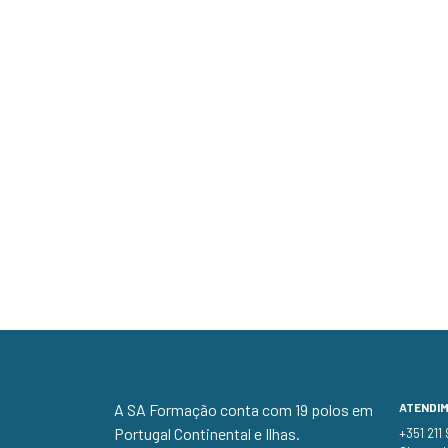
A SA Formação conta com 19 polos em
ATENDI
Portugal Continental e Ilhas.
+351 211