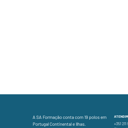
A SA Formação conta com 19 polos em
ATENDI
Portugal Continental e Ilhas.
+351 211