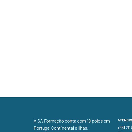
A SA Formação conta com 19 polos em
ATENDI
Portugal Continental e Ilhas.
+351 211