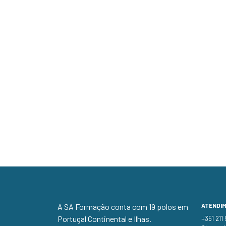
A SA Formação conta com 19 polos em
ATENDI
Portugal Continental e Ilhas.
+351 211