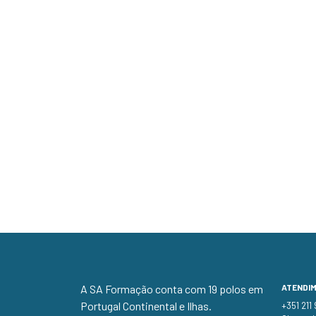
A SA Formação conta com 19 polos em
ATENDI
Portugal Continental e Ilhas.
+351 211