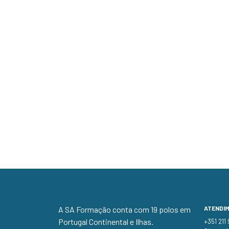
A SA Formação conta com 19 polos em
ATENDI
Portugal Continental e Ilhas.
+351 211