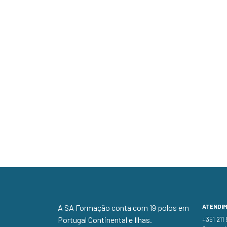
A SA Formação conta com 19 polos em
ATENDI
Portugal Continental e Ilhas.
+351 211