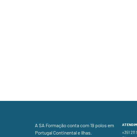
A SA Formação conta com 19 polos em
ATENDI
Portugal Continental e Ilhas.
+351 211