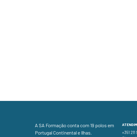
A SA Formação conta com 19 polos em
ATENDI
Portugal Continental e Ilhas.
+351 211