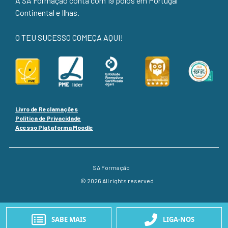
A SA Formação conta com 19 polos em Portugal
Continental e Ilhas.
O TEU SUCESSO COMEÇA AQUI!
Livro de Reclamações
Política de Privacidade
Acesso Plataforma Moodle
SA Formação
© 2026 All rights reserved
SABE MAIS
LIGA-NOS