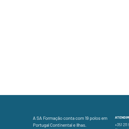
A SA Formação conta com 19 polos em
ATENDI
Portugal Continental e Ilhas.
+351 211