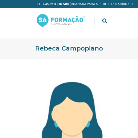
TLF:
+351 211 976 500
(CHAMADA PARA A REDE FIXA NACIONAL)
Rebeca Campopiano