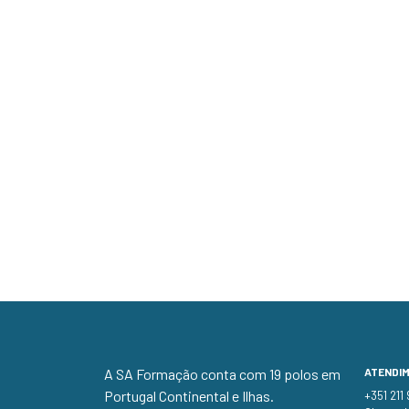
A SA Formação conta com 19 polos em
ATENDI
Portugal Continental e Ilhas.
+351 211