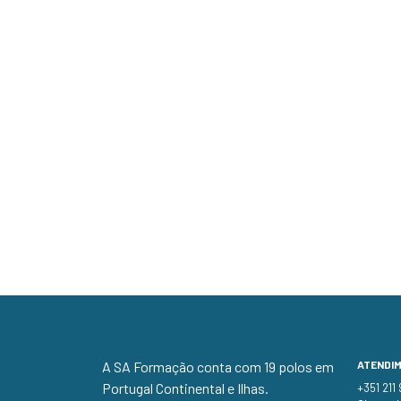
A SA Formação conta com 19 polos em
ATENDI
Portugal Continental e Ilhas.
+351 211