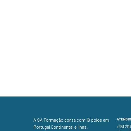
A SA Formação conta com 19 polos em
ATENDI
Portugal Continental e Ilhas.
+351 211