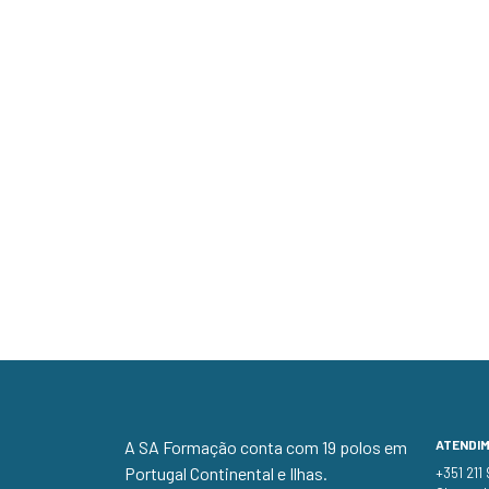
A SA Formação conta com 19 polos em
ATENDI
Portugal Continental e Ilhas.
+351 211