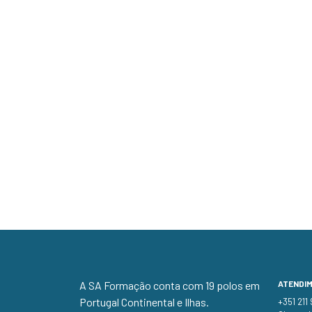
A SA Formação conta com 19 polos em
ATENDI
Portugal Continental e Ilhas.
+351 211