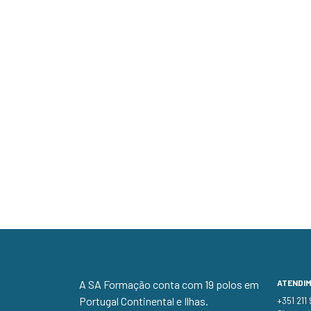
A SA Formação conta com 19 polos em
ATENDI
Portugal Continental e Ilhas.
+351 211