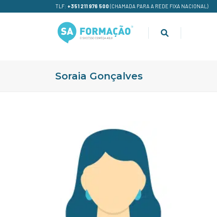
TLF:
+351 211 976 500
(CHAMADA PARA A REDE FIXA NACIONAL)
Soraia Gonçalves