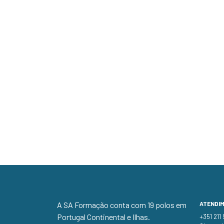
A SA Formação conta com 19 polos em
ATENDI
Portugal Continental e Ilhas.
+351 211