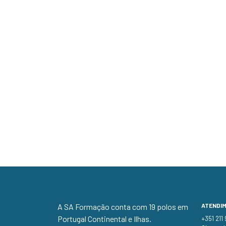
A SA Formação conta com 19 polos em
ATENDI
Portugal Continental e Ilhas.
+351 211