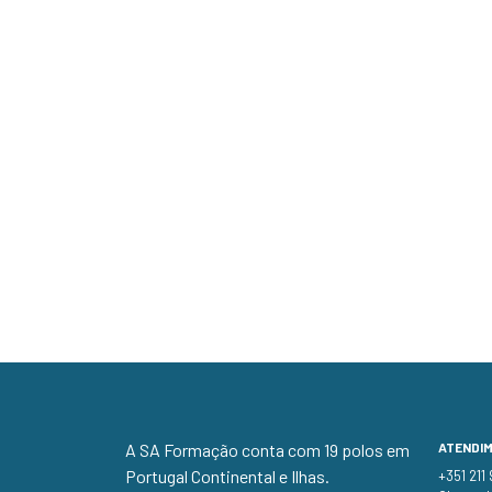
A SA Formação conta com 19 polos em
ATENDI
Portugal Continental e Ilhas.
+351 211