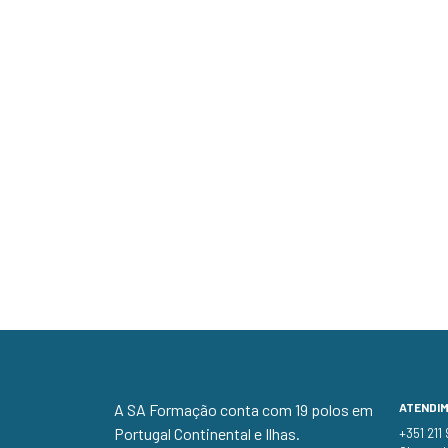
A SA Formação conta com 19 polos em
ATENDI
Portugal Continental e Ilhas.
+351 211