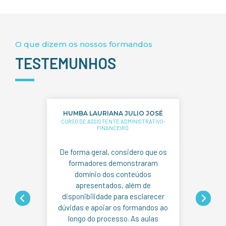
O que dizem os nossos formandos
TESTEMUNHOS
UMBA LAURIANA JULIO JOSÉ
CARINA MENDES GONÇALV
RSO DE ASSISTENTE ADMINISTRATIVO-
PINA
FINANCEIRO
CURSO DE ASSISTENTE ADMINISTR
FINANCEIRO
 forma geral, considero que os
O curso correu muito bem,
formadores demonstraram
uma experiência basta
domínio dos conteúdos
enriquecedora.
apresentados, além de
A formadora demonstrou g
isponibilidade para esclarecer
profissionalismo e clarez
vidas e apoiar os formandos ao
transmissão dos conteú
longo do processo. As aulas