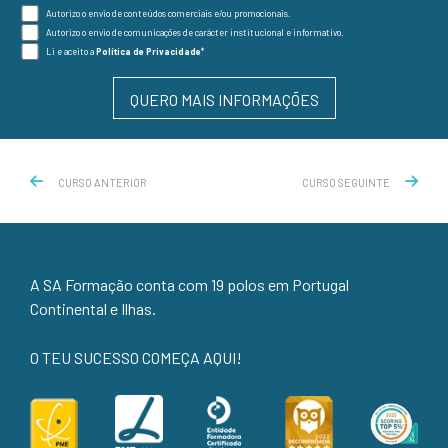
Autorizo o envio de conteúdos comerciais e/ou promocionais.
Consentimento
Autorizo o envio de comunicações de carácter institucional e informativo.
Consentimento
Li e aceito a
Política de Privacidade
*
Consentimento
(Obrigatório)
QUERO MAIS INFORMAÇÕES
CURSO ANTERIOR
CURSO SEGUINTE
A SA Formação conta com 19 polos em Portugal
Continental e Ilhas.
O TEU SUCESSO COMEÇA AQUI!