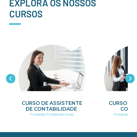
EXPLORA OS NOSSOS
CURSOS
E ASSISTENTE
CURSO DE GESTÃO DE
TABILIDADE
COBRANÇAS
rofissional Inicial
Formação Profissional Contínua