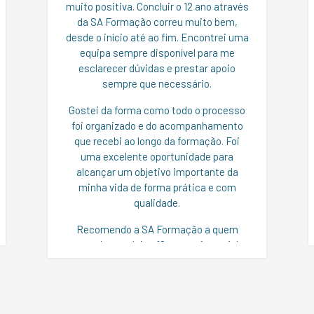
muito positiva. Concluir o 12 ano através
da SA Formação correu muito bem,
desde o início até ao fim. Encontrei uma
equipa sempre disponível para me
esclarecer dúvidas e prestar apoio
sempre que necessário.
Gostei da forma como todo o processo
foi organizado e do acompanhamento
que recebi ao longo da formação. Foi
uma excelente oportunidade para
alcançar um objetivo importante da
minha vida de forma prática e com
qualidade.
Recomendo a SA Formação a quem
pretende concluir o 12 ano, pois a minha
experiência foi bastante satisfatória e
superou as minhas expectativas