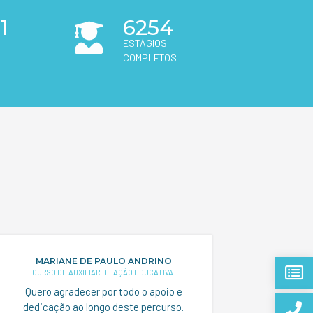
1
6254
ESTÁGIOS
COMPLETOS
MARIANE DE PAULO ANDRINO
CRIS
CURSO DE AUXILIAR DE AÇÃO EDUCATIVA
CURSO
Quero agradecer por todo o apoio e
Durante
dedicação ao longo deste percurso.
técnica 