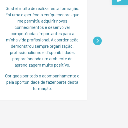
apoio t
Gostei muito de realizar esta formação.
formado
Foi uma experiência enriquecedora, que
que eu
me permitiu adquirir novos
trabal
conhecimentos e desenvolver
estava
competências importantes para a
quando 
minha vida profissional. A coordenação
faltava
demonstrou sempre organização,
calma 
profissionalismo e disponibilidade,
nova opo
proporcionando um ambiente de
que p
aprendizagem muito positivo.
próxi
matérias
Obrigada por todo o acompanhamento e
termos 
pela oportunidade de fazer parte desta
formação.
Es