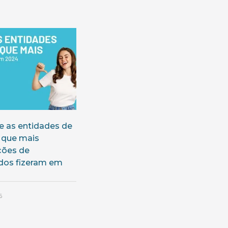
 as entidades de
 que mais
ções de
dos fizeram em
5