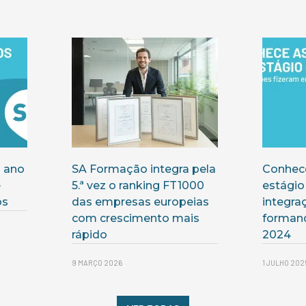
 ano
SA Formação integra pela
Conhece
e
5.ª vez o ranking FT1000
estágio
os
das empresas europeias
integra
com crescimento mais
forman
rápido
2024
9 MARÇO 2026
1 JULHO 202