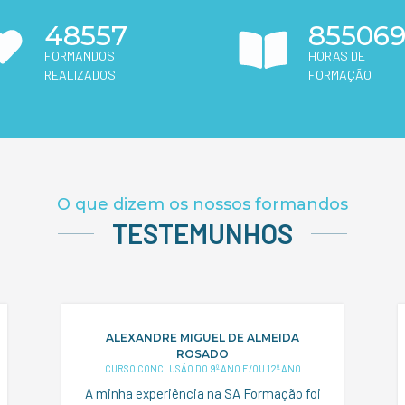
48557
855069
FORMANDOS
HORAS DE
REALIZADOS
FORMAÇÃO
O que dizem os nossos formandos
TESTEMUNHOS
ALEXANDRE MIGUEL DE ALMEIDA
ROSADO
CURSO CONCLUSÃO DO 9º ANO E/OU 12º ANO
A minha experiência na SA Formação foi